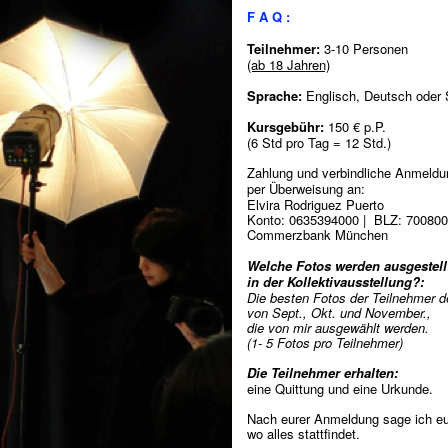
F A Q :
Teilnehmer:
3-10 Personen
(ab 18 Jahren)
Sprache:
Englisch, Deutsch oder
Kursgebühr:
150 € p.P.
(6 Std pro Tag = 12 Std.)
Zahlung und verbindliche Anmeldu
per Überweisung an
:
Elvira Rodriguez Puerto
Konto: 0635394000 | BLZ: 70080
Commerzbank München
Welche Fotos werden ausgestell
in der Kollektivausstellung?:
Die besten Fotos der Teilnehmer 
von Sept., Okt. und November.,
die von mir ausgewählt werden.
(1- 5 Fotos pro Teilnehmer)
Die Teilnehmer erhalten:
eine Quittung und eine Urkunde.
Nach eurer Anmeldung sage ich e
wo alles stattfindet.