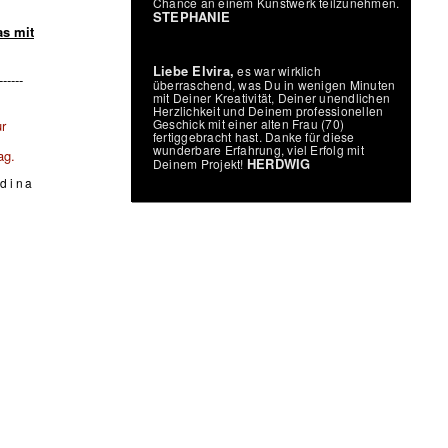
Chance an einem Kunstwerk teilzunehmen.
STEPHANIE
as mit
Liebe Elvira,
es war wirklich
------
überraschend, was Du in wenigen Minuten
mit Deiner Kreativität, Deiner unendlichen
Herzlichkeit und Deinem professionellen
Geschick mit einer alten Frau (70)
r
fertiggebracht hast. Danke für diese
wunderbare Erfahrung, viel Erfolg mit
ag.
HERDWIG
Deinem Projekt!
edina