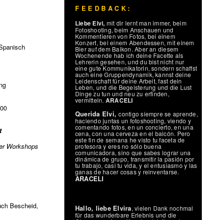
F E E D B A C K :
Liebe Elvi,
mit dir lernt man immer, beim
Fotoshooting, beim Anschauen und
Kommentieren von Fotos, bei einem
Konzert, bei einem Abendessen, mit einem
 Spanisch
Bier auf dem Balkon. Aber an diesem
Wochenende hab ich deine Facette als
Lehrerin gesehen, und du bist nicht nur
eine gute Kommunikatorin, sondern schaffst
auch eine Gruppendynamik, kannst deine
Leidenschaft für deine Arbeit, fast dein
ng
Leben, und die Begeisterung und die Lust
Dinge zu tun und neu zu erfinden,
vermitteln.
ARACELI
000
Querida Elvi,
contigo siempre se aprende,
haciendo juntas un fotoshooting, viendo y
comentando fotos, en un concierto, en una
t
cena, con una cerveza en el balcón. Pero
este fin de semana he visto tu faceta de
der Workshops
profesora y eres no sólo buena
comunicadora, sino que sabes lograr una
dinámica de grupo, transmitir la pasión por
tu trabajo, casi tu vida, y el entusiasmo y las
ganas de hacer cosas y reinventarse.
ARACELI
uch Bescheid,
Hallo, liebe Elvira
, vielen Dank nochmal
für das wunderbare Erlebnis und die